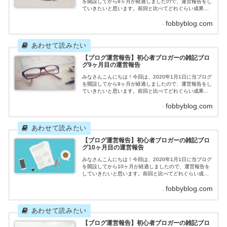
を開設してから8ヶ月が経過しましたので、運営報告をし
ていきたいと思います。前回と比べてどれぐらい成果を
上げたのか、はたまた成果が落ちたのか、一体どのよう
fobbyblog.com
な結果になったのでしょうか。それではさっそくいって
みましょう！雑記ブログ8ヶ月目の運営報告記事数 目
標：11記事 2020年8月の記事数：3記事先月立てた目
標を達成することができませんでした。。。祝日やお盆
休...
【ブログ運営報告】初心者ブロガーの雑記ブロ
グ9ヶ月目の運営報告
みなさんこんにちは！今回は、2020年1月1日に当ブログ
を開設してから9ヶ月が経過しましたので、運営報告をし
ていきたいと思います。前回と比べてどれぐらい成果を
上げたのか、はたまた成果が落ちたのか、一体どのよう
fobbyblog.com
な結果になったのでしょうか。それではさっそくいって
みましょう！雑記ブログ9ヶ月目の運営報告記事数 目
標：10記事 2020年9月の記事数：2記事先月立てた目
標を達成することができませんでした。先月時点では後
半...
【ブログ運営報告】初心者ブロガーの雑記ブロ
グ10ヶ月目の運営報告
みなさんこんにちは！今回は、2020年1月1日に当ブログ
を開設してから10ヶ月が経過しましたので、運営報告を
していきたいと思います。前回と比べてどれぐらい成果
を上げたのか、はたまた成果が落ちたのか、一体どのよ
fobbyblog.com
うな結果になったのでしょうか。それではさっそくいっ
てみましょう！雑記ブログ10ヶ月目の運営報告記事
数 目標：9記事 2020年10月の記事数：4記事先月
の記事数を超えることはできましたが、目標は達成する
ことが...
【ブログ運営報告】初心者ブロガーの雑記ブロ