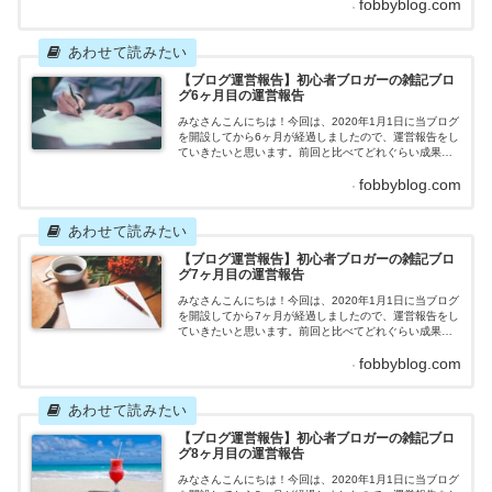
fobbyblog.com
な結果になったのでしょうか。それではさっそくいって
みましょう！雑記ブログ5ヶ月目の運営報告記事数 目
標：13記事 2020年5月の記事数：14記事先月立てた
目標を超えることができました！5月はGWの関係で休
日...
【ブログ運営報告】初心者ブロガーの雑記ブロ
グ6ヶ月目の運営報告
みなさんこんにちは！今回は、2020年1月1日に当ブログ
を開設してから6ヶ月が経過しましたので、運営報告をし
ていきたいと思います。前回と比べてどれぐらい成果を
上げたのか、はたまた成果が落ちたのか、一体どのよう
fobbyblog.com
な結果になったのでしょうか。それではさっそくいって
みましょう！雑記ブログ6ヶ月目の運営報告記事数 目
標：8記事 2020年6月の記事数：8記事先月立てた目
標を達成することができました！6月は休日が少なかった
の...
【ブログ運営報告】初心者ブロガーの雑記ブロ
グ7ヶ月目の運営報告
みなさんこんにちは！今回は、2020年1月1日に当ブログ
を開設してから7ヶ月が経過しましたので、運営報告をし
ていきたいと思います。前回と比べてどれぐらい成果を
上げたのか、はたまた成果が落ちたのか、一体どのよう
fobbyblog.com
な結果になったのでしょうか。それではさっそくいって
みましょう！※今月から新たにブログを開設したので、
PV（アクセス）と収益は2つのブログを合算したもので
計算します。雑記ブログ7ヶ月目の運営報告記事数 目
標：10...
【ブログ運営報告】初心者ブロガーの雑記ブロ
グ8ヶ月目の運営報告
みなさんこんにちは！今回は、2020年1月1日に当ブログ