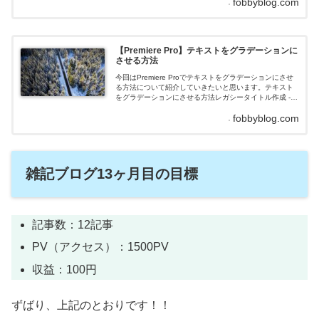
fobbyblog.com
定したらOKをクリックします。テキスト入力使い回した
いレガシータイトルスタイルで任意のテキストを入力し
ます。レガシータイトルスタイル保存「レガシータイト
ルスタイル」の右側にある3本線クリックします。「新...
【Premiere Pro】テキストをグラデーションに
させる方法
今回はPremiere Proでテキストをグラデーションにさせ
る方法について紹介していきたいと思います。テキスト
をグラデーションにさせる方法レガシータイトル作成 - -
を選択します。適当な名前を設定したらOKをクリックし
fobbyblog.com
ます。テキスト入力任意のテキストを入力します。※今
回はわかりやすいようにフォントサイズを「300」にして
いますテキストをグラデーションにさせる方法「塗りの
種類」から任意のグラデーションを選択します。...
雑記ブログ13ヶ月目の目標
記事数：12記事
PV（アクセス）：1500PV
収益：100円
ずばり、上記のとおりです！！