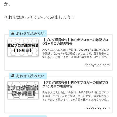
か。
それではさっそくいってみましょう！
【ブログ運営報告】初心者ブロガーの雑記ブロ
グ1ヶ月目の運営報告
みなさんこんにちは！今回は、2020年1月1日に当ブログ
を開設してから1ヶ月が経過しましたので、運営報告をし
ていきたいと思います。正直初心者ブロガーの1ヶ月の運
営報告をされても特に面白い情報はないかと思います
fobbyblog.com
が、ありのままの情報を見せることにより、他の初心者
ブロガーの参考になればと思いました。（あとは単純に
メモとして残しておきたいだけ←）それではさっそくい
ってみましょう！雑記ブログ1ヶ月目の運営報告記事
数 2020...
【ブログ運営報告】初心者ブロガーの雑記ブロ
グ2ヶ月目の運営報告
みなさんこんにちは！今回は、2020年1月1日に当ブログ
を開設してから2ヶ月が経過しましたので、運営報告をし
ていきたいと思います。1ヶ月目と比べてどれぐらい成果
を上げたのか、はたまた成果が落ちたのか。とりあえ
fobbyblog.com
ず、2020年2月は暇だからという理由で目標を高く設定
したことを後悔しています笑それではさっそくいってみ
ましょう！雑記ブログ2ヶ月目の運営報告記事数 目