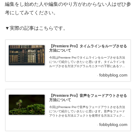
編集をし始めた人や編集のやり方がわからない人はぜひ参
考にしてみてください。
▼実際の記事はこちらです。
【Premiere Pro】タイムラインをループさせる
方法について
今回はPremiere Proでタイムラインをループさせる方法
について紹介していきたいと思います。タイムラインを
ループさせる方法プログラムモニターの下部にあるツー
ルボタンエリアの右側にある「+」をクリックします。ボ
fobbyblog.com
タンエディターが表示されるので、再生ボタンに四角い
アイコンが付いているボタンを選択し、プログラムモニ
ターの下部にあるツールボタンエリアにドラッグアンド
ドロップして「OK」をクリックします。プログラムモニ
ター...
【Premiere Pro】音声をフェードアウトさせる
方法について
今回はPremiere Proで音声をフェードアウトさせる方法
について紹介していきたいと思います。音声をフェード
アウトさせる方法エフェクトを使用する方法エフェクト
パネルを開き、「オーディオトランジション」を開きま
fobbyblog.com
す。「クロスフェード」を開きます。指数フェードを選
択します。音声のフェードアウトしたい箇所に先程の指
数フェードをドラッグアンドドロップすることでフェー