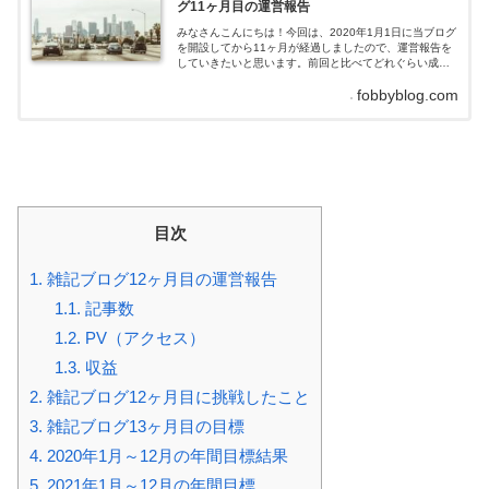
グ11ヶ月目の運営報告
みなさんこんにちは！今回は、2020年1月1日に当ブログ
を開設してから11ヶ月が経過しましたので、運営報告を
していきたいと思います。前回と比べてどれぐらい成果
を上げたのか、はたまた成果が落ちたのか、一体どのよ
fobbyblog.com
うな結果になったのでしょうか。それではさっそくいっ
てみましょう！雑記ブログ11ヶ月目の運営報告記事
数 目標：11記事 2020年11月の記事数：7記事先
月の記事数を超えることはできましたが、目標は達成す
ること...
目次
1.
雑記ブログ12ヶ月目の運営報告
1.1.
記事数
1.2.
PV（アクセス）
1.3.
収益
2.
雑記ブログ12ヶ月目に挑戦したこと
3.
雑記ブログ13ヶ月目の目標
4.
2020年1月～12月の年間目標結果
5.
2021年1月～12月の年間目標