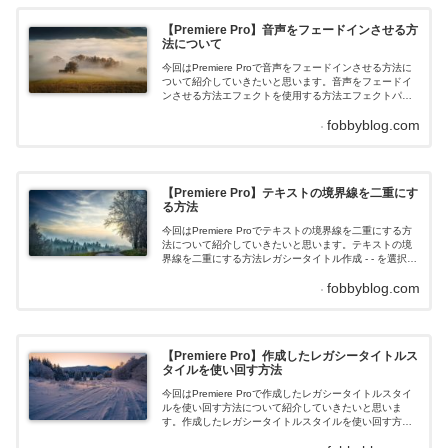
ドアウトさせることができます！キーフレームを使用す
る方法動...
【Premiere Pro】音声をフェードインさせる方
法について
今回はPremiere Proで音声をフェードインさせる方法に
ついて紹介していきたいと思います。音声をフェードイ
ンさせる方法エフェクトを使用する方法エフェクトパネ
ルを開き、「オーディオトランジション」を開きます。
fobbyblog.com
「クロスフェード」を開きます。指数フェードを選択し
ます。音声のフェードインしたい箇所に先程の指数フェ
ードをドラッグアンドドロップすることでフェードイン
させることができます！キーフレームを使用する方法動
画を選択...
【Premiere Pro】テキストの境界線を二重にす
る方法
今回はPremiere Proでテキストの境界線を二重にする方
法について紹介していきたいと思います。テキストの境
界線を二重にする方法レガシータイトル作成 - - を選択し
ます。適当な名前を設定したらOKをクリックします。テ
fobbyblog.com
キスト入力任意のテキストを入力します。※今回はわか
りやすいようにフォントサイズを「300」にしています境
界線をつけるレガシータイトルプロパティにある「スト
ローク（外側）」の追加をクリックします。これ...
【Premiere Pro】作成したレガシータイトルス
タイルを使い回す方法
今回はPremiere Proで作成したレガシータイトルスタイ
ルを使い回す方法について紹介していきたいと思いま
す。作成したレガシータイトルスタイルを使い回す方法
レガシータイトル作成 - - を選択します。適当な名前を設