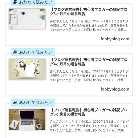
標：11記事 2020年2月の記事数：6記事先月立てた
目...
【ブログ運営報告】初心者ブロガーの雑記ブロ
グ3ヶ月目の運営報告
みなさんこんにちは！今回は、2020年1月1日に当ブログ
を開設してから3ヶ月が経過しましたので、運営報告をし
ていきたいと思います。前回と比べてどれぐらい成果を
上げたのか、はたまた成果が落ちたのか。某ウイルスが
fobbyblog.com
流行っているせいで、自宅にいる時間が長くなっていま
すが、一体どのような結果になったのでしょうか。それ
ではさっそくいってみましょう！雑記ブログ3ヶ月目の運
営報告記事数 目標：8記事 2020年3月の記事数：
11...
【ブログ運営報告】初心者ブロガーの雑記ブロ
グ4ヶ月目の運営報告
みなさんこんにちは！今回は、2020年1月1日に当ブログ
を開設してから4ヶ月が経過しましたので、運営報告をし
ていきたいと思います。前回と比べてどれぐらい成果を
上げたのか、はたまた成果が落ちたのか、一体どのよう
fobbyblog.com
な結果になったのでしょうか。それではさっそくいって
みましょう！雑記ブログ4ヶ月目の運営報告記事数 目
標：9記事 2020年4月の記事数：10記事先月立てた目
標を超えることができました！休日に1記事目標を復活
さ...
【ブログ運営報告】初心者ブロガーの雑記ブロ
グ5ヶ月目の運営報告
みなさんこんにちは！今回は、2020年1月1日に当ブログ
を開設してから5ヶ月が経過しましたので、運営報告をし
ていきたいと思います。前回と比べてどれぐらい成果を
上げたのか、はたまた成果が落ちたのか、一体どのよう