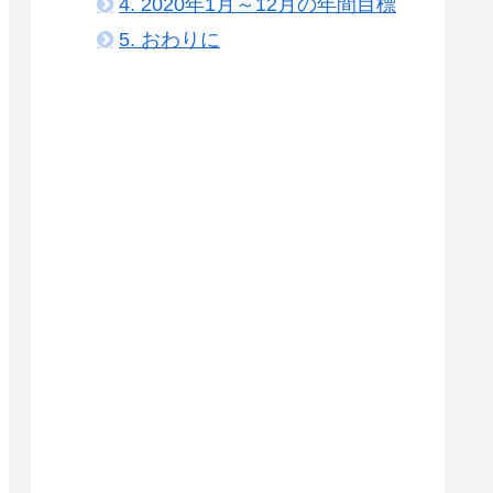
1.
雑記ブログ6ヶ月目の運営報告
1.1.
記事数
1.2.
PV（アクセス）
1.3.
収益
2.
雑記ブログ6ヶ月目に挑戦した
こと
3.
雑記ブログ7ヶ月目の目標
4.
2020年1月～12月の年間目標
5.
おわりに