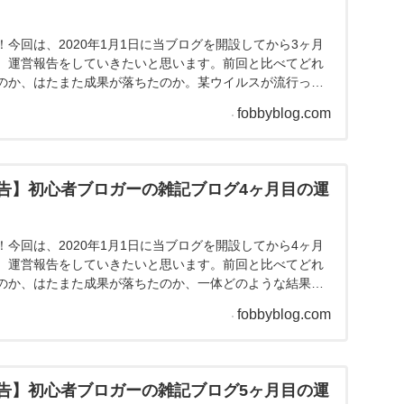
ブログ1ヶ月目の運営報告記事数 2020...
告】初心者ブロガーの雑記ブログ2ヶ月目の運
今回は、2020年1月1日に当ブログを開設してから2ヶ月
、運営報告をしていきたいと思います。1ヶ月目と比べてど
たのか、はたまた成果が落ちたのか。とりあえず、2020年
う理由で目標を高く設定したことを後悔しています笑それで
fobbyblog.com
ましょう！雑記ブログ2ヶ月目の運営報告記事数 目標：
月の記事数：6記事先月立てた目...
告】初心者ブロガーの雑記ブログ3ヶ月目の運
今回は、2020年1月1日に当ブログを開設してから3ヶ月
、運営報告をしていきたいと思います。前回と比べてどれ
のか、はたまた成果が落ちたのか。某ウイルスが流行って
いる時間が長くなっていますが、一体どのような結果にな
fobbyblog.com
それではさっそくいってみましょう！雑記ブログ3ヶ月目の