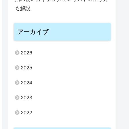
【ブログ運営報告】7年目ブロガーの
雑記ブログ79ヶ月目の運営報告
【Excel初心者向け】フィルター機能
の使い方｜複数条件の絞り込みとやり方
を解説
【Excel初心者向け】データの入力規
則の使い方｜プルダウンリストの作り方
も解説
アーカイブ