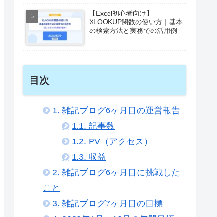
【Excel初心者向け】絶対参照
と相対参照の違いと使い分け
【Photoshop】テキストを縦長
にする方法について
iPhone SE2からiPhone 17eに
乗り換えた感想｜違いと変わ
ったこと正直まとめ
【Excel初心者向け】
XLOOKUP関数の使い方｜基本
の検索方法と実務での活用例
目次