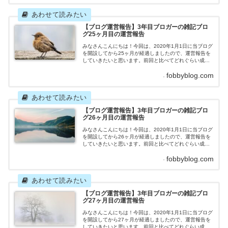
事数 目標：12記事 2021年12月の記事数：12記
事先月立てた目標を達成することができました！（9ヶ...
【ブログ運営報告】3年目ブロガーの雑記ブロ
グ25ヶ月目の運営報告
みなさんこんにちは！今回は、2020年1月1日に当ブログ
を開設してから25ヶ月が経過しましたので、運営報告を
していきたいと思います。前回と比べてどれぐらい成果
を上げたのか、はたまた成果が落ちたのか、一体どのよ
fobbyblog.com
うな結果になったのでしょうか。それではさっそくいっ
てみましょう！雑記ブログ25ヶ月目の運営報告記事
数 目標：11記事 2022年1月の記事数：12記事先
月立てた目標を達成することができました！（10ヶ月連
続目...
【ブログ運営報告】3年目ブロガーの雑記ブロ
グ26ヶ月目の運営報告
みなさんこんにちは！今回は、2020年1月1日に当ブログ
を開設してから26ヶ月が経過しましたので、運営報告を
していきたいと思います。前回と比べてどれぐらい成果
を上げたのか、はたまた成果が落ちたのか、一体どのよ
fobbyblog.com
うな結果になったのでしょうか。それではさっそくいっ
てみましょう！雑記ブログ26ヶ月目の運営報告記事
数 目標：10記事 2022年2月の記事数：8記事先月
立てた目標を達成することができませんでした。2月はプ
ライ...
【ブログ運営報告】3年目ブロガーの雑記ブロ
グ27ヶ月目の運営報告
みなさんこんにちは！今回は、2020年1月1日に当ブログ
を開設してから27ヶ月が経過しましたので、運営報告を
していきたいと思います。前回と比べてどれぐらい成果