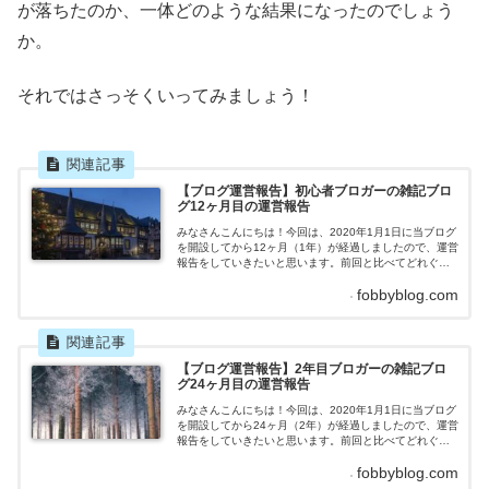
が落ちたのか、一体どのような結果になったのでしょう
か。
それではさっそくいってみましょう！
【ブログ運営報告】初心者ブロガーの雑記ブロ
グ12ヶ月目の運営報告
みなさんこんにちは！今回は、2020年1月1日に当ブログ
を開設してから12ヶ月（1年）が経過しましたので、運営
報告をしていきたいと思います。前回と比べてどれぐら
い成果を上げたのか、はたまた成果が落ちたのか、一体
fobbyblog.com
どのような結果になったのでしょうか。それではさっそ
くいってみましょう！雑記ブログ12ヶ月目の運営報告記
事数 目標：8記事 2020年12月の記事数：8記事先
月立てた目標を無事達成することができました！た
だ、...
【ブログ運営報告】2年目ブロガーの雑記ブロ
グ24ヶ月目の運営報告
みなさんこんにちは！今回は、2020年1月1日に当ブログ
を開設してから24ヶ月（2年）が経過しましたので、運営
報告をしていきたいと思います。前回と比べてどれぐら
い成果を上げたのか、はたまた成果が落ちたのか、一体
fobbyblog.com
どのような結果になったのでしょうか。それではさっそ
くいってみましょう！雑記ブログ24ヶ月目の運営報告記