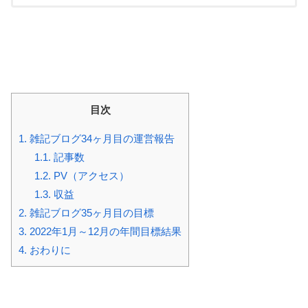
くいってみましょう！雑記ブログ36ヶ月目の運営報告記
事数 目標：11記事 2022年12月の記事数：11記
事先月立てた目標を達成することができました！前半
仕...
目次
1.
雑記ブログ34ヶ月目の運営報告
1.1.
記事数
1.2.
PV（アクセス）
1.3.
収益
2.
雑記ブログ35ヶ月目の目標
3.
2022年1月～12月の年間目標結果
4.
おわりに