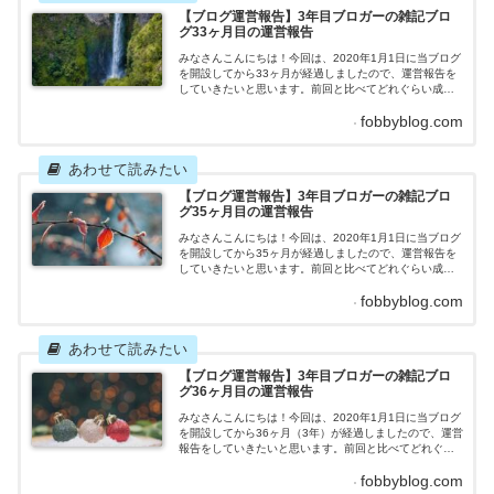
標達...
【ブログ運営報告】3年目ブロガーの雑記ブロ
グ33ヶ月目の運営報告
みなさんこんにちは！今回は、2020年1月1日に当ブログ
を開設してから33ヶ月が経過しましたので、運営報告を
していきたいと思います。前回と比べてどれぐらい成果
を上げたのか、はたまた成果が落ちたのか、一体どのよ
fobbyblog.com
うな結果になったのでしょうか。それではさっそくいっ
てみましょう！雑記ブログ33ヶ月目の運営報告記事
数 目標：10記事 2022年9月の記事数：11記事先
月立てた目標を達成することができました！（3ヶ月連続
目標...
【ブログ運営報告】3年目ブロガーの雑記ブロ
グ35ヶ月目の運営報告
みなさんこんにちは！今回は、2020年1月1日に当ブログ
を開設してから35ヶ月が経過しましたので、運営報告を
していきたいと思います。前回と比べてどれぐらい成果
を上げたのか、はたまた成果が落ちたのか、一体どのよ
fobbyblog.com
うな結果になったのでしょうか。それではさっそくいっ
てみましょう！雑記ブログ35ヶ月目の運営報告記事
数 目標：10記事 2022年11月の記事数：8記事先
月立てた目標を達成することができませんでした。。。
祝日は...
【ブログ運営報告】3年目ブロガーの雑記ブロ
グ36ヶ月目の運営報告
みなさんこんにちは！今回は、2020年1月1日に当ブログ
を開設してから36ヶ月（3年）が経過しましたので、運営
報告をしていきたいと思います。前回と比べてどれぐら
い成果を上げたのか、はたまた成果が落ちたのか、一体
fobbyblog.com
どのような結果になったのでしょうか。それではさっそ