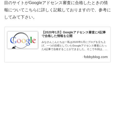
目のサイトがGoogleアドセンス審査に合格したときの情
報についてこちらに詳しく記載しておりますので、参考に
してみて下さい。
【2020年1月】Googleアドセンス審査に4記事
で合格した情報を公開
みなさんこんにちは！私は2020年1月にブログを立ち上
げ、一つの目標としていたGoogleアドセンス審査にたっ
た4記事で合格することができました。そこで今回は、合
格したときの情報を紹介していきたいと思います。
fobbyblog.com
Googleアドセンスの審査が厳しくなっていると言われて
いる中、この記事が誰かのGoogleアドセンス審査合格に
役立つことができれば幸いです！※ここで書いてあるこ
とは、私個人が考察したものなので、あくまで参考程
度...