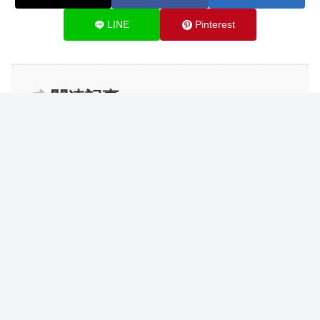
LINE
Pinterest
関連記事
【ブログ運営】英数字は半角と全角
ブログ運営
どちらを使った方が良い？
【ブログ運営報告】3年目ブロガーの
ブログ運営
雑記ブログ29ヶ月目の運営報告