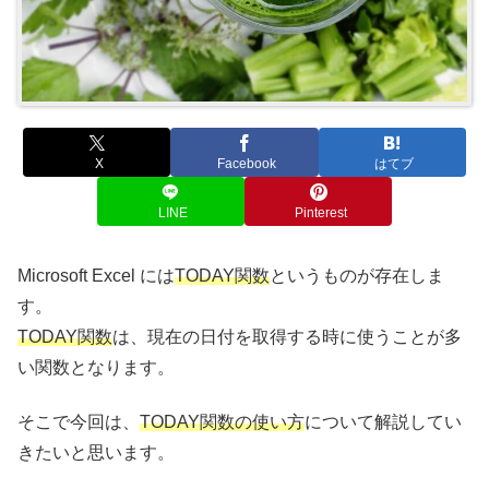
X
Facebook
はてブ
LINE
Pinterest
Microsoft Excel には
TODAY関数
というものが存在しま
す。
TODAY関数
は、現在の日付を取得する時に使うことが多
い関数となります。
そこで今回は、
TODAY関数の使い方
について解説してい
きたいと思います。