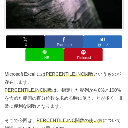
X
Facebook
はてブ
LINE
Pinterest
Microsoft Excel には
PERCENTILE.INC関数
というものが
存在します。
PERCENTILE.INC関数
は、指定した配列から0%と100%
を含めた範囲の百分位数を求める時に使うことが多く、非
常に便利な関数となります。
そこで今回は、
PERCENTILE.INC関数の使い方
について