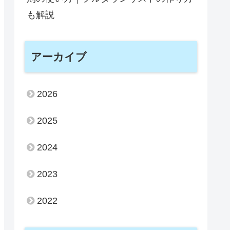
【ブログ運営報告】7年目ブロガーの
雑記ブログ79ヶ月目の運営報告
【Excel初心者向け】フィルター機能
の使い方｜複数条件の絞り込みとやり方
を解説
【Excel初心者向け】データの入力規
則の使い方｜プルダウンリストの作り方
も解説
アーカイブ