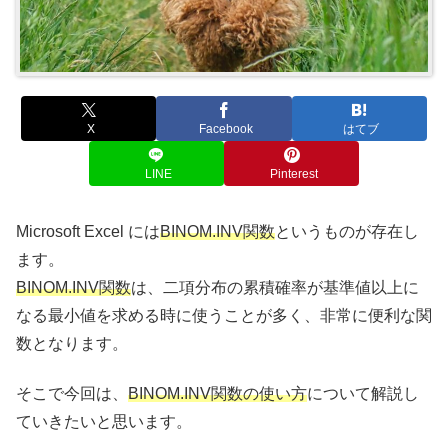
X
Facebook
はてブ
LINE
Pinterest
Microsoft Excel には
BINOM.INV関数
というものが存在し
ます。
BINOM.INV関数
は、二項分布の累積確率が基準値以上に
なる最小値を求める時に使うことが多く、非常に便利な関
数となります。
そこで今回は、
BINOM.INV関数の使い方
について解説し
ていきたいと思います。