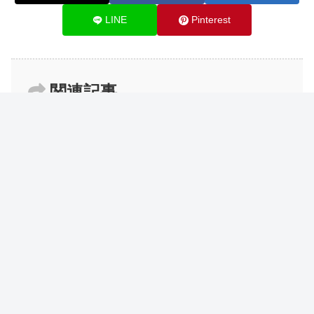
LINE
Pinterest
関連記事
【Photoshop】画像背景を伸ばす方
Photoshop
法について
【Premiere Pro】ブラインド調にシ
Premiere Pro
ーン切り替えをする方法について