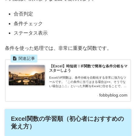
合否判定
条件チェック
ステータス表示
条件を使った処理では、非常に重要な関数です。
【Excel】時短術！IF関数で簡単な条件分岐をマ
スターしよう
ExcelのIF関数は、条件分岐を自動化する非常に強力なツ
ールです。「この条件に当てはまる場合は○○、そうでな
い場合は△△」といった判断をExcelに任せることで、作
業の正確性を高め、時間を大幅に節約できます。例え
fobbyblog.com
ば、売上評価や従業員の業績達成状況を自動判定するこ
とで、日々の業務が効率的に進められるようになりま
す。さらに、IF関数はシンプルな操作から複雑な条件判
定まで対応可能です。そのため、Excel初心者にも扱い
や...
Excel関数の学習順（初心者におすすめの
覚え方）