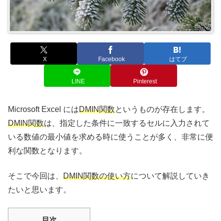
X
Facebook
はてブ
LINE
Pinterest
Microsoft Excel には
DMIN関数
というものが存在します。
DMIN関数
は、指定した条件に一致するセルに入力されて
いる数値の最小値を求める時に使うことが多く、非常に便
利な関数となります。
そこで今回は、
DMIN関数の使い方
について解説していき
たいと思います。
目次