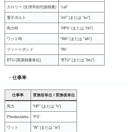
カロリー (生理学的代謝熱量)
“cal”
電子ボルト
“eV” (または “ev”)
馬力時
“HPh” (または “hh”)
ワット時
“Wh” (または “wh”)
フィートポンド
“flb”
BTU (英国熱量単位)
“BTU” (または “btu”)
・仕事率
仕事率
変換前単位
/
変換後単位
馬力
“HP” (または “h”)
Pferdestärke
“PS”
ワット
“W” (または “w”)