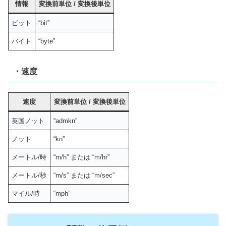
情報
変換前単位
/
変換後単位
ビット
“bit”
バイト
“byte”
・速度
速度
変換前単位
/
変換後単位
英国ノット
“admkn”
ノット
“kn”
メートル/時
“m/h” または “m/hr”
メートル/秒
“m/s” または “m/sec”
マイル/時
“mph”