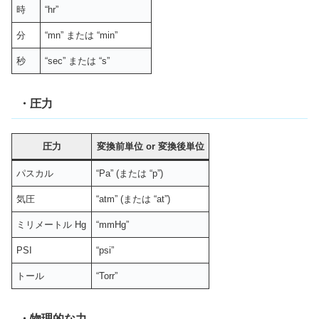
時
“hr”
分
“mn” または “min”
秒
“sec” または “s”
・圧力
圧力
変換前単位
or
変換後単位
パスカル
“Pa” (または “p”)
気圧
“atm” (または “at”)
ミリメートル Hg
“mmHg”
PSI
“psi”
トール
“Torr”
・物理的な力