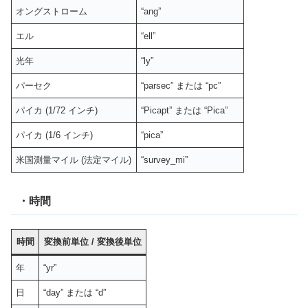
オングストローム
“ang”
エル
“ell”
光年
“ly”
パーセク
“parsec” または “pc”
パイカ (1/72 インチ)
“Picapt” または “Pica”
パイカ (1/6 インチ)
“pica”
米国測量マイル (法定マイル)
“survey_mi”
・時間
時間
変換前単位
/
変換後単位
年
“yr”
日
“day” または “d”