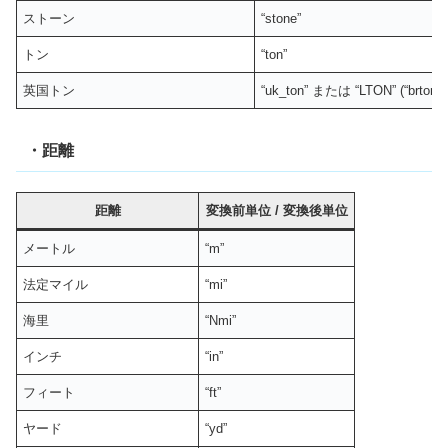
ストーン
“stone”
トン
“ton”
英国トン
“uk_ton” または “LTON” (“brton”)
・距離
距離
変換前単位
/
変換後単位
メートル
“m”
法定マイル
“mi”
海里
“Nmi”
インチ
“in”
フィート
“ft”
ヤード
“yd”