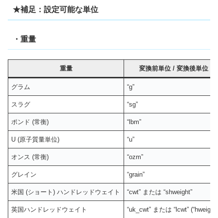
★補足：設定可能な単位
・重量
重量
変換前単位
/
変換後単位
グラム
“g”
スラグ
“sg”
ポンド (常衡)
“lbm”
U (原子質量単位)
“u”
オンス (常衡)
“ozm”
グレイン
“grain”
米国 (ショート) ハンドレッドウェイト
“cwt” または “shweight”
英国ハンドレッドウェイト
“uk_cwt” または “lcwt” (“hweight”