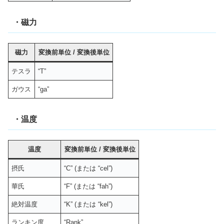
・磁力
磁力
変換前単位
/
変換後単位
テスラ
“T”
ガウス
“ga”
・温度
温度
変換前単位
/
変換後単位
摂氏
“C” (または “cel”)
華氏
“F” (または “fah”)
絶対温度
“K” (または “kel”)
ランキン度
“Rank”