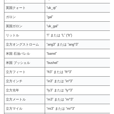
英国クォート
“uk_qt”
ガロン
“gal”
英国ガロン
“uk_gal”
リットル
“l” または “L” (“lt”)
立方オングストローム
“ang3” または “ang^3”
米国 石油バレル
“barrel”
米国 ブッシェル
“bushel”
立方フィート
“ft3” または “ft^3”
立方インチ
“in3” または “in^3”
立方光年
“ly3” または “ly^3”
立方メートル
“m3” または “m^3”
立方マイル
“mi3” または “mi^3”