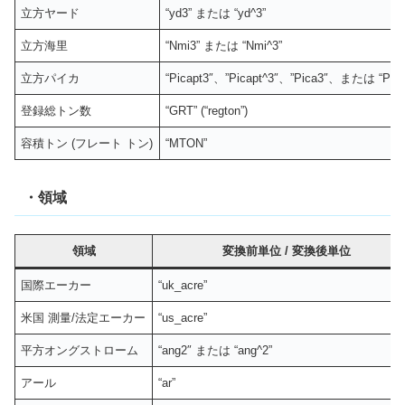
立方ヤード
“yd3” または “yd^3”
立方海里
“Nmi3” または “Nmi^3”
立方パイカ
“Picapt3″、”Picapt^3″、”Pica3″、または “Pica
登録総トン数
“GRT” (“regton”)
容積トン (フレート トン)
“MTON”
・領域
領域
変換前単位
/
変換後単位
国際エーカー
“uk_acre”
米国 測量/法定エーカー
“us_acre”
平方オングストローム
“ang2″ または “ang^2”
アール
“ar”