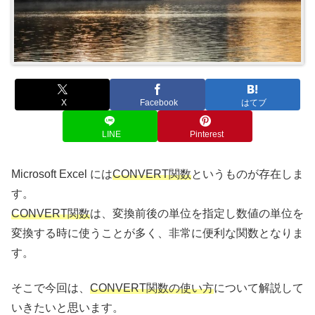
X
Facebook
はてブ
LINE
Pinterest
Microsoft Excel には
CONVERT関数
というものが存在しま
す。
CONVERT関数
は、変換前後の単位を指定し数値の単位を
変換する時に使うことが多く、非常に便利な関数となりま
す。
そこで今回は、
CONVERT関数の使い方
について解説して
いきたいと思います。