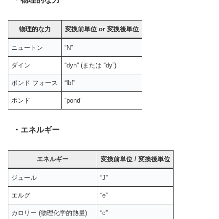
物理的な力
変換前単位
or
変換後単位
ニュートン
“N”
ダイン
“dyn” (または “dy”)
ポンド フォース
“lbf”
ポンド
“pond”
・エネルギー
エネルギー
変換前単位
/
変換後単位
ジュール
“J”
エルグ
“e”
カロリー (物理化学的熱量)
“c”