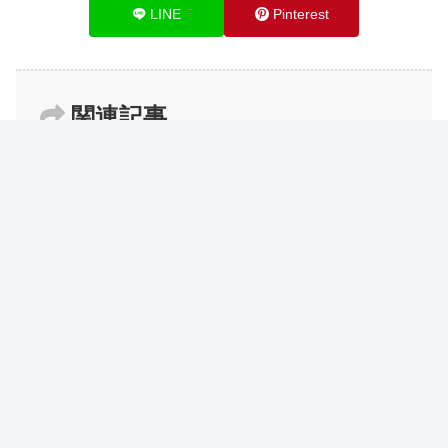
LINE
Pinterest
関連記事
【Excel】SUBTOTAL関数の使い方
Excel
【Excel】LOGNORM.INV関数の使
Excel
い方