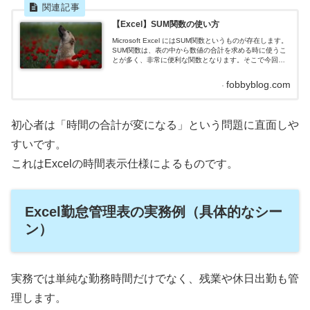
【Excel】SUM関数の使い方
Microsoft Excel にはSUM関数というものが存在します。
SUM関数は、表の中から数値の合計を求める時に使うこ
とが多く、非常に便利な関数となります。そこで今回
は、SUM関数の使い方について解説していきたいと思い
ます。SUM関数とはSUM関数とは、数値の合計を求める
fobbyblog.com
関数となります。SUM関数の使い方SUM関数は、以下の
引数で構成されています。=SUM(数値1,, …)意味として
は以下のとおりです。数値合計...
初心者は「時間の合計が変になる」という問題に直面しや
すいです。
これはExcelの時間表示仕様によるものです。
Excel勤怠管理表の実務例（具体的なシー
ン）
実務では単純な勤務時間だけでなく、残業や休日出勤も管
理します。