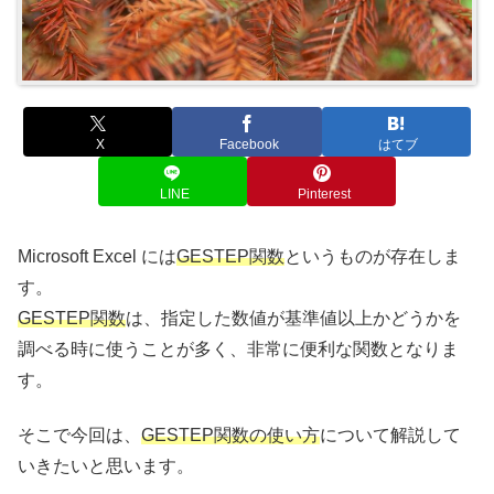
X
Facebook
はてブ
LINE
Pinterest
Microsoft Excel には
GESTEP関数
というものが存在しま
す。
GESTEP関数
は、指定した数値が基準値以上かどうかを
調べる時に使うことが多く、非常に便利な関数となりま
す。
そこで今回は、
GESTEP関数の使い方
について解説して
いきたいと思います。