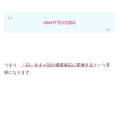
=BAHTTEXT(B4)
つまり、
「12」をタイ語の通貨表記に変換する
という意
味になります。