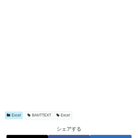
Excel
BAHTTEXT
Excel
シェアする